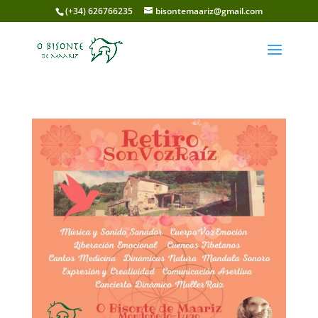
(+34) 626766235
bisontemaariz@gmail.com