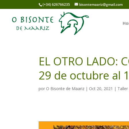
(+34) 626766235
bisontemaariz@gmail.com
Ho
EL OTRO LADO: C
29 de octubre al 
por
O Bisonte de Maariz
|
Oct 20, 2021
|
Taller