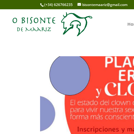
(+34) 626766235
bisontemaariz@gmail.com
Ho