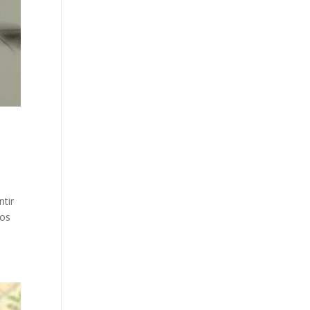
tir
nos